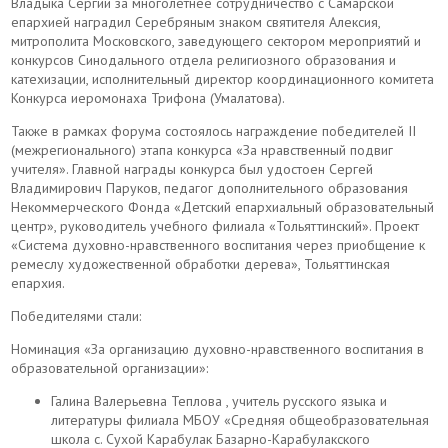
Владыка Сергий за многолетнее сотрудничество с Самарской
епархией наградил Серебряным знаком святителя Алексия,
митрополита Московского, заведующего сектором мероприятий и
конкурсов Синодального отдела религиозного образования и
катехизации, исполнительный директор координационного комитета
Конкурса иеромонаха Трифона (Умалатова).
Также в рамках форума состоялось награждение победителей II
(межрегионального) этапа конкурса «За нравственный подвиг
учителя». Главной награды конкурса был удостоен Сергей
Владимирович Паруков, педагог дополнительного образования
Некоммерческого Фонда «Детский епархиальный образовательный
центр», руководитель учебного филиала «Тольяттинский». Проект
«Система духовно-нравственного воспитания через приобщение к
ремеслу художественной обработки дерева», Тольяттинская
епархия.
Победителями стали:
Номинация «За организацию духовно-нравственного воспитания в
образовательной организации»:
Галина Валерьевна Теплова , учитель русского языка и
литературы филиала МБОУ «Средняя общеобразовательная
школа с. Сухой Карабулак Базарно-Карабулакского