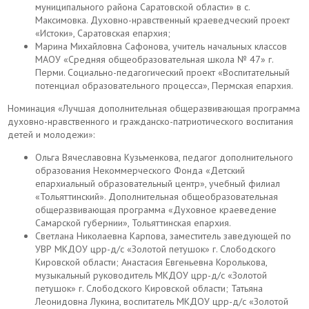
муниципального района Саратовской области» в с.
Максимовка. Духовно-нравственный краеведческий проект
«Истоки», Саратовская епархия;
Марина Михайловна Сафонова, учитель начальных классов
МАОУ «Средняя общеобразовательная школа № 47» г.
Перми. Социально-педагогический проект «Воспитательный
потенциал образовательного процесса», Пермская епархия.
Номинация «Лучшая дополнительная общеразвивающая программа
духовно-нравственного и гражданско-патриотического воспитания
детей и молодежи»:
Ольга Вячеславовна Кузьменкова, педагог дополнительного
образования Некоммерческого Фонда «Детский
епархиальный образовательный центр», учебный филиал
«Тольяттинский». Дополнительная общеобразовательная
общеразвивающая программа «Духовное краеведение
Самарской губернии», Тольяттинская епархия.
Светлана Николаевна Карпова, заместитель заведующей по
УВР МКДОУ црр-д/с «Золотой петушок» г. Слободского
Кировской области; Анастасия Евгеньевна Королькова,
музыкальный руководитель МКДОУ црр-д/с «Золотой
петушок» г. Слободского Кировской области; Татьяна
Леонидовна Лукина, воспитатель МКДОУ црр-д/с «Золотой