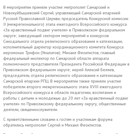
В мероприятии приняли участие: митрополит Самарский и
Новокуйбышевский Сергий, управляющий Самарской епархией
Русской Православной Церкви, председатель Конкурсной комиссии
II (межрегионального) этапа ежегодного Всероссийского конкурса
«За нравственный подвиг учителя» в Приволжском федеральном
округе; заведующий сектором мероприятий и конкурсов
Синодального отдела религиозного образования и катехизации,
исполнительный директор координационного комитета Конкурса
иеромонах Трифон (Умалатов); Михаил Феоктистов, главный
федеральный инспектор по Самарской области аппарата
полномочного представителя Президента Российской Федерации в
Приволжском федеральном округе; иерей Алексий Беляев,
председатель отдела религиозного образования и катехизации
Самарской епархии РПЦ. В мероприятии также приняли участие
победители второго межрегионального этапа XVIII ежегодного
Всероссийского конкурса в области педагогики, воспитания и
работы с детьми и молодежью до 20 лет «За нравственный подвиг
учителя» по Приволжскому федеральному округу, общественные
деятели, священнослужители.
С приветственными словами к гостям и участникам форума
обратились митрополит Сергий и Михаил Феоктистов.