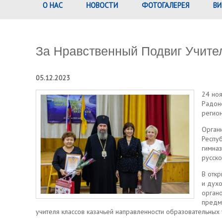
О НАС
НОВОСТИ
ФОТОГАЛЕРЕЯ
ВИ
За Нравственный Подвиг Учите
05.12.2023
24 ноя
Радоне
регио
Органи
Респуб
гимна
русско
В отк
и дух
органо
предме
учителя классов казачьей направленности образовательных