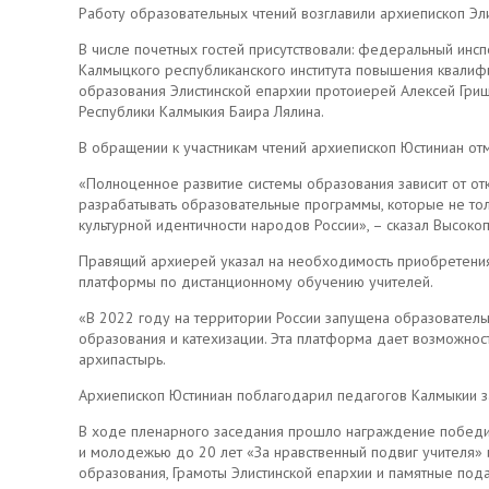
Работу образовательных чтений возглавили архиепископ Эл
В числе почетных гостей присутствовали: федеральный инс
Калмыцкого республиканского института повышения квалифи
образования Элистинской епархии протоиерей Алексей Грище
Республики Калмыкия Баира Лялина.
В обращении к участникам чтений архиепископ Юстиниан от
«Полноценное развитие системы образования зависит от о
разрабатывать образовательные программы, которые не тол
культурной идентичности народов России», – сказал Высок
Правящий архиерей указал на необходимость приобретения
платформы по дистанционному обучению учителей.
«В 2022 году на территории России запущена образовате
образования и катехизации. Эта платформа дает возможно
архипастырь.
Архиепископ Юстиниан поблагодарил педагогов Калмыкии з
В ходе пленарного заседания прошло награждение победител
и молодежью до 20 лет «За нравственный подвиг учителя» 
образования, Грамоты Элистинской епархии и памятные под