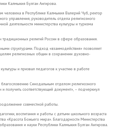
лики Калмыкия Булган Ангирова.
ам человека в Республике Калмыкия Валерий Чуб, ректор
ного управления, руководитель отдела религиозного
чной деятельности министерства культуры и туризма
ин традиционных религий России в сфере образования.
вными структурами. Подход «взаимодействия» позволяет
т целям религиозных общин в сохранении духовно-
ультуры и призвал педагогов к участию в работе
у благословению Синодальным отделом религиозного
 и получить соответствующий документ», – подчеркнул
продолжение совместной работы.
агогики, воспитания и работы с детьми школьного возраста
тва «Красота Божьего мира». Благодарности Министерства
образования и науки Республики Калмыкия Булган Ангирова.