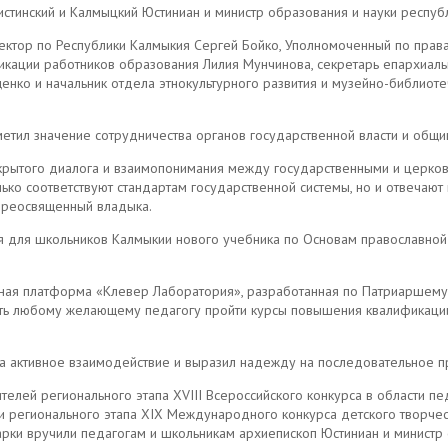
истинский и Калмыцкий Юстиниан и министр образования и науки респуб
пектор по Республики Калмыкия Сергей Бойко, Уполномоченный по прав
кации работников образования Лилия Мунчинова, секретарь епархиаль
нко и начальник отдела этнокультурного развития и музейно-библиоте
метил значение сотрудничества органов государственной власти и общ
ткрытого диалога и взаимопонимания между государственными и церко
ько соответствуют стандартам государственной системы, но и отвечаю
опреосвященный владыка.
 для школьников Калмыкии нового учебника по Основам православной к
льная платформа «Клевер Лаборатория», разработанная по Патриаршем
сть любому желающему педагогу пройти курсы повышения квалификации
а активное взаимодействие и выразил надежду на последовательное 
ей регионального этапа XVIII Всероссийского конкурса в области пед
и регионального этапа XIX Международного конкурса детского творчес
арки вручили педагогам и школьникам архиепископ Юстиниан и министр 