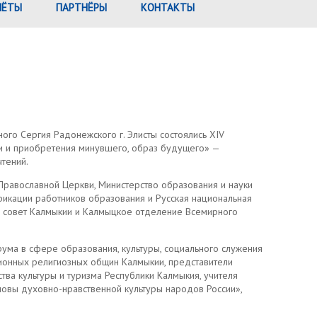
ЧЁТЫ
ПАРТНЁРЫ
КОНТАКТЫ
го Сергия Радонежского г. Элисты состоялись ХIV
ри и приобретения минувшего, образ будущего» —
тений.
 Православной Церкви, Министерство образования и науки
фикации работников образования и Русская национальная
й совет Калмыкии и Калмыцкое отделение Всемирного
ма в сфере образования, культуры, социального служения
ионных религиозных общин Калмыкии, представители
ства культуры и туризма Республики Калмыкия, учителя
новы духовно-нравственной культуры народов России»,