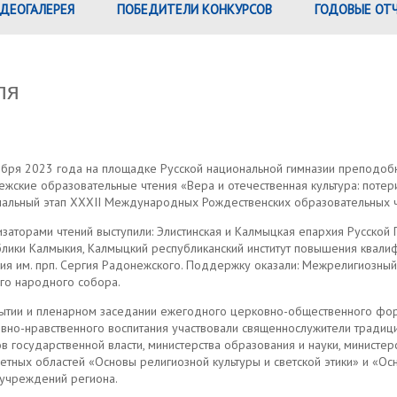
ДЕОГАЛЕРЕЯ
ПОБЕДИТЕЛИ КОНКУРСОВ
ГОДОВЫЕ ОТ
ля
бря 2023 года на площадке Русской национальной гимназии преподобно
жские образовательные чтения «Вера и отечественная культура: поте
нальный этап XXXII Международных Рождественских образовательных ч
заторами чтений выступили: Элистинская и Калмыцкая епархия Русской
лики Калмыкия, Калмыцкий республиканский институт повышения квали
зия им. прп. Сергия Радонежского. Поддержку оказали: Межрелигиозны
го народного собора.
рытии и пленарном заседании ежегодного церковно-общественного фору
овно-нравственного воспитания участвовали священнослужители традиц
в государственной власти, министерства образования и науки, министер
тных областей «Основы религиозной культуры и светской этики» и «Ос
 учреждений региона.