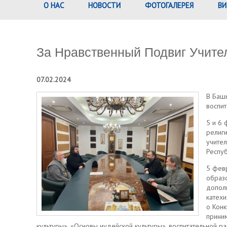
О НАС
НОВОСТИ
ФОТОГАЛЕРЕЯ
ВИ
За Нравственный Подвиг Учите
07.02.2024
В Башк
воспи
5 и 6
религи
учител
Респуб
5 февр
образо
дополн
катех
о Конк
приним
культуры», «Основы иудейской культуры», воспитательной 