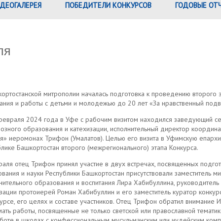
ДЕОГАЛЕРЕЯ
ПОБЕДИТЕЛИ КОНКУРСОВ
ГОДОВЫЕ ОТ
ля
ортостанской митрополии началась подготовка к проведению второго эт
тания и работы с детьми и молодежью до 20 лет «За нравственный под
 февраля 2024 года в Уфе с рабочим визитом находился заведующий с
озного образования и катехизации, исполнительный директор координа
я» иеромонах Трифон (Умалатов). Целью его визита в Уфимскую епарх
лике Башкортостан второго (межрегионального) этапа Конкурса.
аля отец Трифон принял участие в двух встречах, посвященных подгот
вания и науки Республики Башкортостан присутствовали заместитель м
ительного образования и воспитания Лира Хабибуллина, руководитель
изации протоиерей Роман Хабибуллин и его заместитель куратор конк
урсе, его целях и составе участников. Отец Трифон обратил внимание И
ать работы, посвященные не только светской или православной темати
работе в школах с конфессиональным мусульманским или иудейским ко