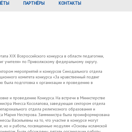
ЧЁТЫ
ПАРТНЁРЫ
КОНТАКТЫ
апа XIX Всероссийского конкурса в области педагогики,
виг учителя» по Приволжскому федеральному округу.
ектором мероприятий и конкурсов Синодального отдела
ционного комитета конкурса «За нравственный подвиг
ию была подготовка к организации и проведению в
овке и проведению Конкурса. На встречи в Министерстве
инистра Инесса Косолапова, заведующая сектором отдела
 епархиального отдела религиозного образования и
урса Мария Нестерова. Замминистра была проинформирована
нессы Васильевны на то, что участие в конкурсе могут
ке, но и работы, посвященные модулям «Основы исламской
мпонентом. Были обсуждены детали организации работы