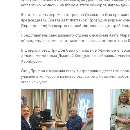
экспертных комиссий на втором этапе конкурса, награжден
В этот же день иеромонах Трифон (Умалатов) был приглаше
председатель Совета Азат Фаттахов. Проводил встречу сов
(Управделами) Башкортостанской митрополии Дмитрий Кон
Представитель Синодального отдела ознакомил Азата Марат
обсуждены конкретные детали организации второго этапа К
6 февраля отец Трифон был приглашен в Уфимское епархиа
делами митрополии Дмитрий Кондрашов, избранный еписко
Хабибуллин.
Отец Трифон ознакомил главу митрополии с деталями прош
участию в конкурсе в качестве экспертов для оценки рабо
этапа конкурса.