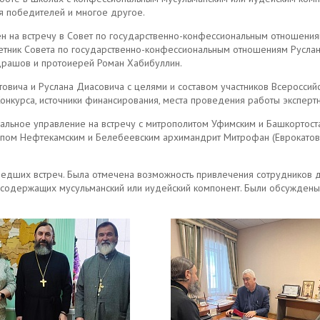
ия победителей и многое другое.
н на встречу в Совет по государственно-конфессиональным отношениям
етник Совета по государственно-конфессиональным отношениям Руслан
драшов и протоиерей Роман Хабибуллин.
овича и Руслана Диасовича с целями и составом участников Всероссийс
онкурса, источники финансирования, места проведения работы эксперт
льное управление на встречу с митрополитом Уфимским и Башкортоста
пом Нефтекамским и Белебеевским архимандрит Митрофан (Еврокатов)
едших встреч. Была отмечена возможность привлечения сотрудников 
т, содержащих мусульманский или иудейский компонент. Были обсуждены