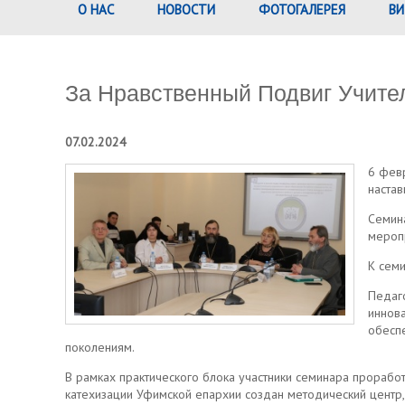
О НАС
НОВОСТИ
ФОТОГАЛЕРЕЯ
ВИ
За Нравственный Подвиг Учите
07.02.2024
6 февр
настав
Семин
мероп
К сем
Педаго
иннова
обесп
поколениям.
В рамках практического блока участники семинара проработ
катехизации Уфимской епархии создан методический центр