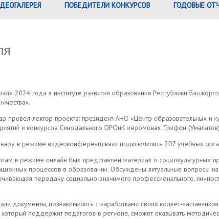
ДЕОГАЛЕРЕЯ
ПОБЕДИТЕЛИ КОНКУРСОВ
ГОДОВЫЕ ОТ
ля
аля 2024 года в институте развития образования Республики Башкорт
ничества».
ар провел лектор проекта: президент АНО «Центр образовательных и к
риятий и конкурсов Синодального ОРОиК иеромонах Трифон (Умалатов)
инару в режиме видеоконференцсвязи подключились 207 учебных орган
гам в режиме онлайн был представлен материал о социокультурных пра
ционных процессов в образовании. Обсуждены актуальные вопросы нас
ечивающая передачу социально-значимого профессионального, личност
али документы, познакомились с наработками своих коллег-наставников
, который поддержит педагогов в регионе, сможет оказывать методич