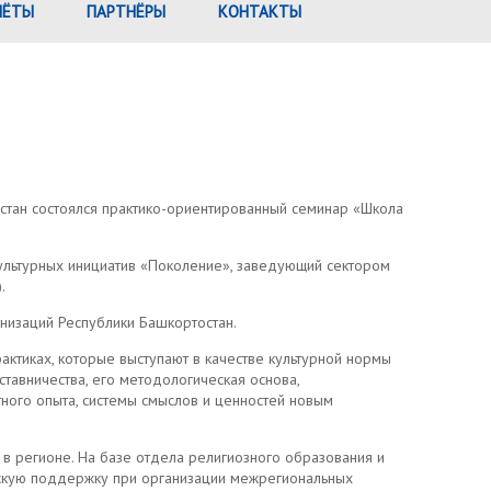
ЧЁТЫ
ПАРТНЁРЫ
КОНТАКТЫ
остан состоялся практико-ориентированный семинар «Школа
ультурных инициатив «Поколение», заведующий сектором
.
изаций Республики Башкортостан.
ктиках, которые выступают в качестве культурной нормы
тавничества, его методологическая основа,
ного опыта, системы смыслов и ценностей новым
 в регионе. На базе отдела религиозного образования и
ескую поддержку при организации межрегиональных