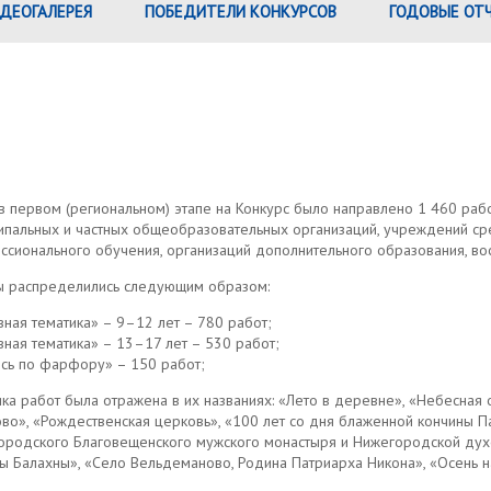
ДЕОГАЛЕРЕЯ
ПОБЕДИТЕЛИ КОНКУРСОВ
ГОДОВЫЕ ОТ
в первом (региональном) этапе на Конкурс было направлено 1 460 раб
ипальных и частных общеобразовательных организаций, учреждений ср
ссионального обучения, организаций дополнительного образования, во
ы распределились следующим образом:
ная тематика» – 9–12 лет – 780 работ;
ная тематика» – 13–17 лет – 530 работ;
ись по фарфору» – 150 работ;
ка работ была отражена в их названиях: «Лето в деревне», «Небесная 
во», «Рождественская церковь», «100 лет со дня блаженной кончины П
ородского Благовещенского мужского монастыря и Нижегородской дух
 Балахны», «Село Вельдеманово, Родина Патриарха Никона», «Осень н