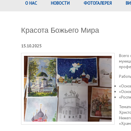
О НАС
НОВОСТИ
ФОТОГАЛЕРЕЯ
ВИ
Красота Божьего Мира
15.10.2025
Всего 
муниц
профе
Работ
«Основ
«Основ
«Росп
Темати
Христо
Нижег
«Храмы