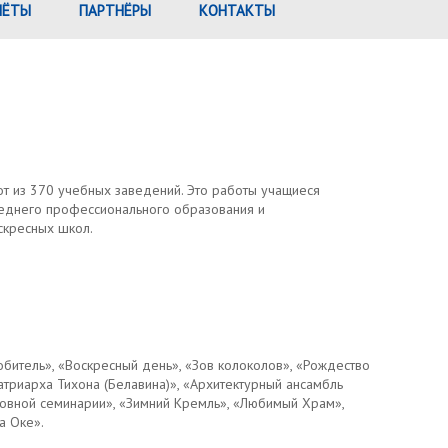
ЧЁТЫ
ПАРТНЁРЫ
КОНТАКТЫ
от из 370 учебных заведений. Это работы учащиеся
еднего профессионального образования и
скресных школ.
обитель», «Воскресный день», «Зов колоколов», «Рождество
атриарха Тихона (Белавина)», «Архитектурный ансамбль
овной семинарии», «Зимний Кремль», «Любимый Храм»,
а Оке».