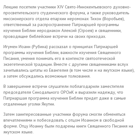
Лекцию посетили участники XIV Свято-Иннокентьевского духовно-
просветительского студенческого форума, а также руководитель
миссионерского отдела епархии иеромонах Тихон (Воробьев),
ответственный за распространение Патриаршей программы
изучения Библии иеродиакон Алексий (Строев) и священники,
проводящие библейские встречи на своих приходах.
Игумен Иоанн (Рубина) рассказал о принципах Патриаршей
программы изучения Библии, важности изучения Священного
Писания, умения понимать его в контексте святоотеческой
экзегетической традиции. Вместе с другими священниками вслух
зачитывались цитаты из Евангелия (в том числе и на якутском языке),
а затем обсуждались возможные толкования.
В завершение встречи слушатели поблагодарили заместителя
председателя Синодального ОРОиК и выразили надежду, что
Патриаршая программа изучения Библии придет даже в самые
отдаленные уголки Якутии.
Затем заинтересованные участники форума смогли обменяться
впечатлениями и побеседовать с отцом Иоанном в свободной
форме. Отцу Иоанну были подарены книги Священного Писания на
якутском языке.