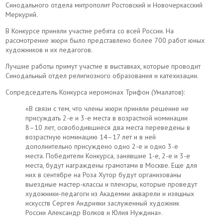
Синодального отдела митрополит Ростовский и Новочеркасский
Меркурий.
В Конкурсе приняли участие ребята со всей России. На
рассмотрение жюри было представлено более 700 работ юных
художников и их педагогов.
Лучшие работы примут участие в выставках, которые проводит
Синодальный отдел религиозного образования и катехизации.
Сопредседатель Конкурса иеромонах Трифон (Умалатов):
«В связи с тем, что члены жюри приняли решение не
присуждать 2-е и 3-е места в возрастной номинации
8–10 лет, освободившиеся два места переведены в
возрастную номинацию 14–17 лет и в ней
дополнительно присуждено одно 2-е и одно 3-е
места. Победители Конкурса, занявшие 1-е, 2-е и 3-е
места, будут награждены грамотами в Москве. Еще для
них в сентябре на Роза Хутор будут организованы
выездные мастер-классы и пленэры, которые проведут
художники-педагоги из Академии акварели и изящных
искусств Сергея Андрияки заслуженный художник
России Александр Волков и Юлия Нуждина».