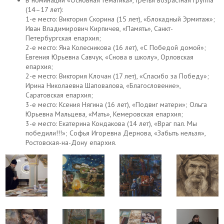
В номинации «Основная тематика», третья возрастная группа
(14–17 лет):
1-е место: Виктория Скорина (15 лет), «Блокадный Эрмитаж»;
Иван Владимирович Кирпичев, «Память», Санкт-
Петербургская епархия;
2-е место: Яна Колесникова (16 лет), «С Победой домой»;
Евгения Юрьевна Савчук, «Снова в школу», Орловская
епархия;
2-е место: Виктория Клочан (17 лет), «Спасибо за Победу»;
Ирина Николаевна Шаповалова, «Благословение»,
Саратовская епархия;
3-е место: Ксения Нягина (16 лет), «Подвиг матери»; Ольга
Юрьевна Мальцева, «Мать», Кемеровская епархия;
3-е место: Екатерина Кондакова (14 лет), «Враг пал. Мы
победили!!!»; Софья Игоревна Дернова, «Забыть нельзя»,
Ростовская-на-Дону епархия.