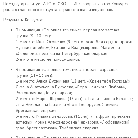
Поездку организует АНО «ПОКОЛЕНИЕ», соорганизатор Конкурса, в
рамках грантового конкурса «Православная инициатива».
Результаты Конкурса:
В номинации «Основная тематика», первая возрастная
группа (8–10 лет):
1-е место: Иван Оконенко (9 лет), «После боя сердце просит
музыки вдвойне»; Елизавета Владимировна Магдеева,
«Соловей запел», Санкт-Петербургская епархия;
2-е и 3-е место не присуждались.
В номинации «Основная тематика», вторая возрастная
группа (11–13 лет):
1-е место: Алиса Духничева (12 лет), «Храни тебя Господь!»;
Оксана Анатольевна Букреева, «Вера. Надежда. Любовь»,
Ростовская-на-Дону епархия;
2-е место: Мария Шарнина (13 лет), «Подвиг Тихона Барана»;
Инга Николаевна Шарнина «Боль Белорусской земли»,
Ярославская епархия;
3-е место: Милана Белоусова, (11 лет), «На фронт приехали
артисты»; Ирина Александровна Черкасова, «Любовнянский
град. Арест партизан», Тамбовская епархия.