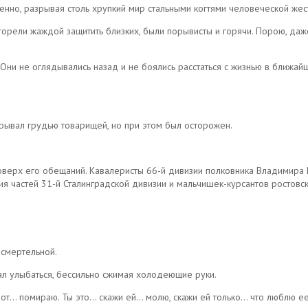
нно, разрывая столь хрупкий мир стальными когтями человеческой жест
ца горели жаждой защитить близких, были порывисты и горячи. Порою, да
 Они не оглядывались назад и не боялись расстаться с жизнью в ближай
рывал грудью товарищей, но при этом был осторожен.
оверх его обещаний. Кавалеристы 66-й дивизии полковника Владимира 
я частей 31-й Сталинградской дивизии и мальчишек-курсантов ростовс
 смертельной.
ал улыбаться, бессильно сжимая холодеющие руки.
вот… помираю. Ты это… скажи ей… молю, скажи ей только… что люблю ее