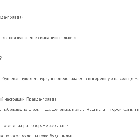
вда-правда?
о рта появились две симпатичные ямочки.
?
разбушевавшуюся дочурку и поцеловала ее в выгоревшую на солнце м
мый настоящий. Правда-правда!
в набежавшие слезы.— Да, доченька, я знаю. Наш папа — герой. Самый 
 последний разговор. Не забывать?
жеволосое чудо, ты тоже будешь жить.