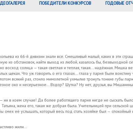
ДЕОГАЛЕРЕЯ
ПОБЕДИТЕЛИ КОНКУРСОВ
ГОДОВЫЕ ОТ
опьева из 66-й дивизии знали все. Смешливый малый, каких в эти стр
ую из обстановок, найти выход из любой, казалось бы, безвыходной сит
о восход солнца — такая светлая и теплая, такая… надёжная. Мишка вед
лых щеках. Что уж говорить о его глазах… глаза у парня были воистин
отом всякий раз, стоило мимолетной ухмылке тронуть тонкие губы парни
зное око и несерьезное… Вздор? Шутка? Ну нет, друзья, вы Мишаниных г
 ни в коем случае! Да более работящего парня нигде не сыскать было!
Татьяна, жена его, такая же добрая была. Учительницей при сельской ш
ь бы смех её услышать, который весь под стать хозяйке был — спокойны
счастливо жили…