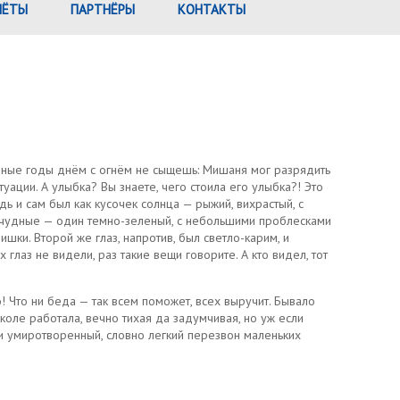
ЧЁТЫ
ПАРТНЁРЫ
КОНТАКТЫ
ашные годы днём с огнём не сыщешь: Мишаня мог разрядить
уации. А улыбка? Вы знаете, чего стоила его улыбка?! Это
ь и сам был как кусочек солнца — рыжий, вихрастый, с
у чудные — один темно-зеленый, с небольшими проблесками
шки. Второй же глаз, напротив, был светло-карим, и
лаз не видели, раз такие вещи говорите. А кто видел, тот
 Что ни беда — так всем поможет, всех выручит. Бывало
коле работала, вечно тихая да задумчивая, но уж если
й и умиротворенный, словно легкий перезвон маленьких