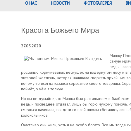
О НАС
НОВОСТИ
ФОТОГАЛЕРЕЯ
ВИ
Красота Божьего Мира
27.05.2020
Мишку Прок
самую мрачн
ведь… словн
россыпью коричневатых веснушек на вздернутом носу и впа
янтарной желтизны, которая начинала сверкать ярчайшим зол
почему-то всегда казался серьёзнее своего товарища. Серье
поймёт, о чём я толкую.
Но вы не думайте, что Мишка был разгильдяем и балбесом —
ведь, и последнее отдавал, лишь бы горю чужому помочь. И 
смеяться начинала, так дети со всей школы сбегались, лиш
колокольчиков.
Счастливо они жили, хоть и не особо богато. Все мы тогда 