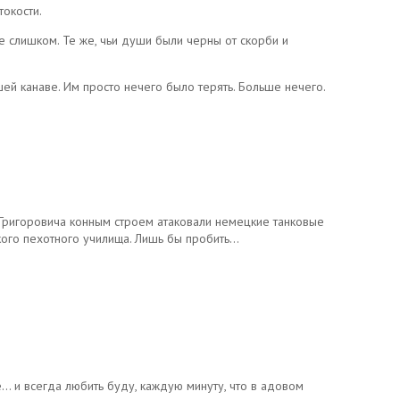
окости.
же слишком. Те же, чьи души были черны от скорби и
шей канаве. Им просто нечего было терять. Больше нечего.
Григоровича конным строем атаковали немецкие танковые
кого пехотного училища. Лишь бы пробить…
… и всегда любить буду, каждую минуту, что в адовом