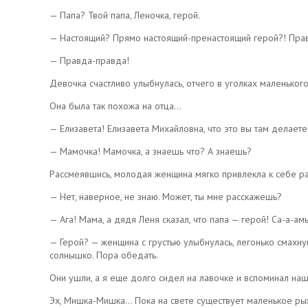
— Папа? Твой папа, Леночка, герой.
— Настоящий? Прямо настоящий-пренастоящий герой?! Пра
— Правда-правда!
Девочка счастливо улыбнулась, отчего в уголках маленьког
Она была так похожа на отца…
— Елизавета! Елизавета Михайловна, что это вы там делаете
— Мамочка! Мамочка, а знаешь что? А знаешь?
Рассмеявшись, молодая женщина мягко привлекла к себе 
— Нет, наверное, не знаю. Может, ты мне расскажешь?
— Ага! Мама, а дядя Леня сказал, что папа — герой! Са-а-а
— Герой? — женщина с грустью улыбнулась, легонько смахну
солнышко. Пора обедать.
Они ушли, а я еще долго сидел на лавочке и вспоминал наш
Эх, Мишка-Мишка… Пока на свете существует маленькое ры