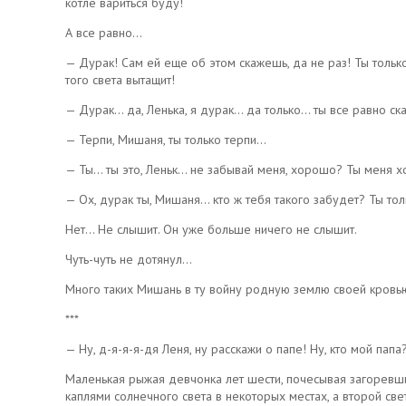
котле вариться буду!
А все равно…
— Дурак! Сам ей еще об этом скажешь, да не раз! Ты только
того света вытащит!
— Дурак… да, Ленька, я дурак… да только… ты все равно с
— Терпи, Мишаня, ты только терпи…
— Ты… ты это, Леньк… не забывай меня, хорошо? Ты меня хо
— Ох, дурак ты, Мишаня… кто ж тебя такого забудет? Ты то
Нет… Не слышит. Он уже больше ничего не слышит.
Чуть-чуть не дотянул…
Много таких Мишань в ту войну родную землю своей кровь
***
— Ну, д-я-я-я-дя Леня, ну расскажи о папе! Ну, кто мой папа?
Маленькая рыжая девчонка лет шести, почесывая загоревши
каплями солнечного света в некоторых местах, а второй све