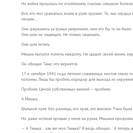
Но война прошлась по оголённому счастью слишком болезне
Все, кто мог сражаться, взяли в руки оружие. Те, чьи серд
печали…
Они держались за ружья увереннее, чем кто бы то ни было.
Они шли не защищать. Не только защищать.
Они шли мстить.
Мишка пытался помочь каждому. Не щадил своей жизни, зак
Он обещал Тане, что вернется.
17-е октября 1941 года пеплом сожженных мостов тлело п
колонны. Лишь бы пробить коридор для выхода из окружени
Пробили. Ценой собственных жизней — пробили.
А Мишка…
Шальной пуле без разницы, кто прав, кто виноват. Рана была
Но даже истекая кровью у меня на руках, Мишаня продолж
— А Танька… как же моя Танька? Я ведь обещал… А теперь 