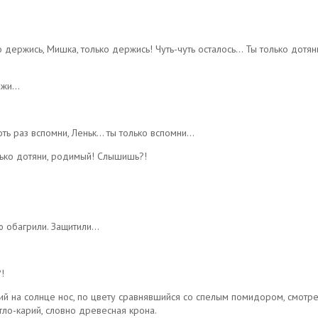
 держись, Мишка, только держись! Чуть-чуть осталось… Ты только дотян
кажи…
ть раз вспомни, Леньк… ты только вспомни…
лько дотяни, родимый! Слышишь?!
ю обагрили. Защитили…
!
й на солнце нос, по цвету сравнявшийся со спелым помидором, смотре
тло-карий, словно древесная крона.