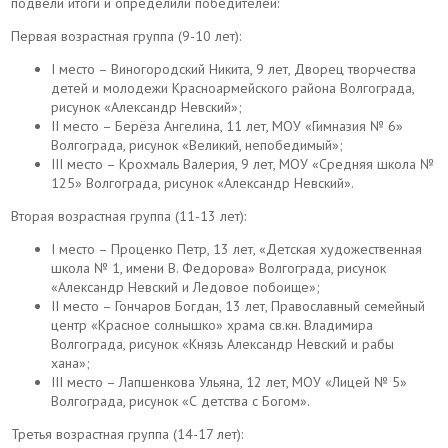
подвели итоги и определили победителей:
Первая возрастная группа (9-10 лет):
I место – Виногородский Никита, 9 лет, Дворец творчества
детей и молодежи Красноармейского района Волгограда,
рисунок «Александр Невский»;
II место – Берёза Ангелина, 11 лет, МОУ «Гимназия № 6»
Волгограда, рисунок «Великий, непобедимый»;
III место – Крохмаль Валерия, 9 лет, МОУ «Средняя школа №
125» Волгограда, рисунок «Александр Невский».
Вторая возрастная группа (11-13 лет):
I место – Проценко Петр, 13 лет, «Детская художественная
школа № 1, имени В. Федорова» Волгограда, рисунок
«Александр Невский и Ледовое побоище»;
II место – Гончаров Богдан, 13 лет, Православный семейный
центр «Красное солнышко» храма св.кн. Владимира
Волгограда, рисунок «Князь Александр Невский и рабы
хана»;
III место – Лапшенкова Ульяна, 12 лет, МОУ «Лицей № 5»
Волгограда, рисунок «С детства с Богом».
Третья возрастная группа (14-17 лет):