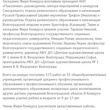
Заседание Жюри Конкурса возглавили президент АНО
«Поколение», руководитель сектора мероприятий и конкурсов
Синодального отдела религиозного образования и катехизации
Русской Православной Церкви иеромонах Трифон (Умалатов) и
руководитель Отдела религиозного образования и катехизации
Волгоградской епархии игумен Христофор (Казанцев). Также в
заседании Жюри Конкурса приняли участие: Таранов Николай,
профессор Волгоградского государственного социально-
педагогического университета; Илюшин Роман, иконописец, член
творческого союза художников России; Ишкова Лидия, профессор
Волгоградского государственного социально-педагогического
университета, директор МБУ ДО «Детская художественная школа
№ 1 имени В. В. Федорова» Волгограда; Макшанцева Софья,
преподаватель МБУ ДО «Детская художественная школа № 1
имени В. В. Федорова» Волгограда.
Всего на конкурс поступило 375 работ из 53 общеобразовательных
учреждений, организаций среднего профессионального
образования и профессионального обучения, организаций
дополнительного образования, воскресных школ, воспитанников
других детских учреждений Волгоградской области. В Конкурсе
приняли участие ребята в возрасте от 9 до 17 лет.
Члены Жюри Конкурса, рассмотрев представленные работы,