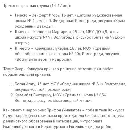
Третья возрастная группа (14-17 лет):
I место – Зейферт Игорь, 16 лет, «Детская художественная
школа № 1, имени В. Федорова» Волгограда, рисунок «Храм
рожденный дважды»;
II место – Корнеева Маргарита, 15 лет, МБУ ДО «Детская
школа искусств № 9» Волгограда, рисунок «Битва на Чудском
озере»;
III место – Крючкова Лукерья, 16 лет, МОУ «Средняя
общеобразовательная школа № 40» Волгограда, рисунок
«Воспитание веры и мудрости».
Также Жюри Конкурса приняло решение отметить ряд работ
поощрительными призами:
Богач Агату, 13 лет, МОУ «Средняя школа № 81» Волгограда,
рисунок «Святой покровитель»;
Колембет Екатерину, МОУ «Средняя школа № 65»
Волгограда, рисунок «Благоверный князь».
Как отметил иеромонах Трифон (Умалатов) – победители Конкурса
будут награждены грамотами председателя Синодального отдела
религиозного образования и катехизации, митрополита
Екатеринбургского и Верхотурского Евгения. Еще для ребят,