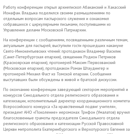
Работу конференции открыл архиепископ Абаканский и Хакасский
Ионафан. Владыка поделился своими размышлениями по
отдельным вопросам пастырского служения и ознакомил
собравшихся с циркулярными письмами, поступившими из
Управления делами Московской Патриархии.
На конференции с сообщениями, посвященными различным темам,
актуальным для пастырей, выступили гости прошедших накануне
Свято-Иннокентьевских чтений: протодиакон Владимир Василик
(Санкт-Петербургская епархия), священник Родион Петриков
(Красноярская епархия), протоиерей Максим Первозванский
(Московская епархия), протодиакон Роман Штаудингер и
протоиерей Михаил Фаст из Томской епархии. Сообщения
выступавших были обсуждены в живой и братской дискуссии.
По окончанию конференции заведующий сектором мероприятий и
конкурсов Синодального отдела религиозного образования и
катехизации, исполнительный директор координационного комитета
Всероссийского конкурса «За нравственный подвиг учителя»,
президент АНО «Поколение» иеромонах Трифон (Умалатов) вручил
благословенные грамоты председателя Синодального отдела
религиозного образования и катехизации Русской Православной
Церкви митрополита Екатеринбургского и Верхотурского Евгения за