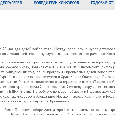
ДЕОГАЛЕРЕЯ
ПОБЕДИТЕЛИ КОНКУРСОВ
ГОДОВЫЕ ОТ
по 25 мая для детей-победителей Международного конкурса детского 
огов и родителей прошла культурно-паломническая программа по Москв
рно-паломническую программу возглавил руководитель сектора меропри
ота Божьего мира», Президент АНО «ПОКОЛЕНИЕ» иеромонах Трифон (У
ках культурной шестидневной программы пребывания детей-победителей
урге были организованы экскурсии в Храм Христа Спасителя, в Патри
енных сил России, расположенного на территории парка «Патриот» в 
тели конкурса посетили Свято-Троицкую Сергиеву лавру и Гефсимански
я» на ВДНХ. В Санкт-Петербурге призеры побывали в Исаакиевском соб
, Казанском соборе, в Александро-Невской лавре, в «Эрмитаж», в Госу
ский собор и парк «Патриот» г. Кронштадта.
 в Свято-Троицком соборе Александро-Невской лавры состоялось встр
андро-Невской лавры, на которой дети-победители Конкурса передадут