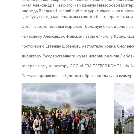
князя Александра Невского, написанную Невзоровой Екатер
очередь Владыка Назарий поблагодарил участников и орган
где будут представлены иконы святого благоверного князя
Организаторы поездки выражают большую благодарность за
наместнику Александро-Невской лавры епископу Кронштадт
протоиерею Евгению Шогенову, настоятелю храма Смоленск
директору Государственного музея истории религии Любов
генеральному директору ООО «НЕВА ТРЕВЕЛ КОМПАНИ» Ан
Поездка организована Центром образовательных и культу