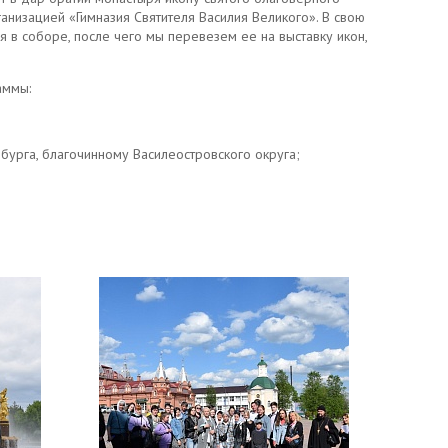
низацией «Гимназия Святителя Василия Великого». В свою
 в соборе, после чего мы перевезем ее на выставку икон,
аммы:
урга, благочинному Василеостровского округа;