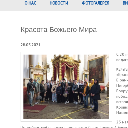
О НАС
НОВОСТИ
ФОТОГАЛЕРЕЯ
ВИ
Красота Божьего Мира
28.05.2021
С 20 
педаг
Культу
«Крас
В рам
Петерб
Вооруж
победи
истори
Крови»
Николь
25 мая
Петербургской епархии, наместником Свято-Троицкой Алекс