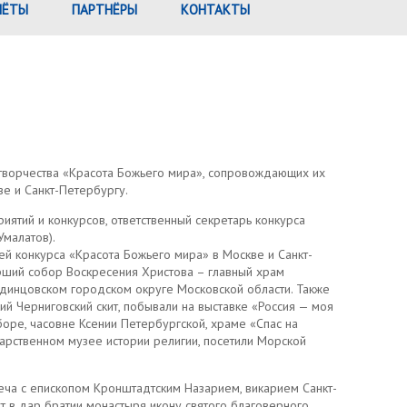
ЧЁТЫ
ПАРТНЁРЫ
КОНТАКТЫ
творчества «Красота Божьего мира», сопровождающих их
е и Санкт-Петербургу.
ятий и конкурсов, ответственный секретарь конкурса
малатов).
 конкурса «Красота Божьего мира» в Москве и Санкт-
арший собор Воскресения Христова – главный храм
Одинцовском городском округе Московской области. Также
й Черниговский скит, побывали на выставке «Россия — моя
оре, часовне Ксении Петербургской, храме «Спас на
дарственном музее истории религии, посетили Морской
еча с епископом Кронштадтским Назарием, викарием Санкт-
 в дар братии монастыря икону святого благоверного