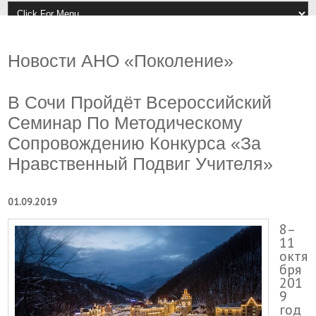
Новости АНО «Поколение»
В Сочи Пройдёт Всероссийский
Семинар По Методическому
Сопровождению Конкурса «За
Нравственный Подвиг Учителя»
01.09.2019
8–
11
октя
бря
201
9
год