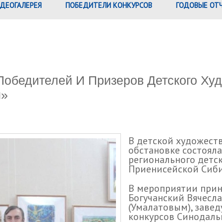
ДЕОГАЛЕРЕЯ
ПОБЕДИТЕЛИ КОНКУРСОВ
ГОДОВЫЕ ОТ
Победителей И Призеров Детского Ху
и»
В детской художеств
обстановке состоял
регионального детс
Приенисейской Сиби
В мероприятии прин
Богучанский Вячесл
(Умалатовым), заве
конкурсов Синодаль