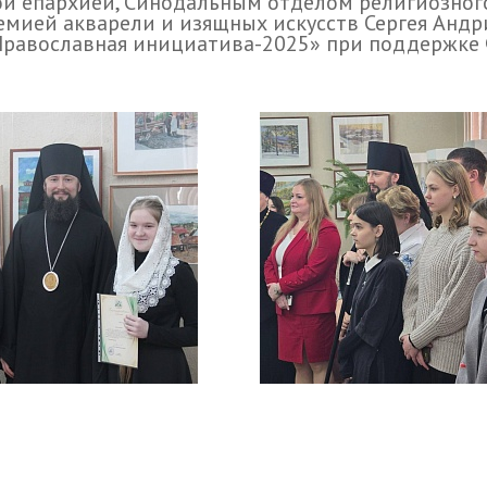
й епархией, Синодальным отделом религиозного
емией акварели и изящных искусств Сергея Андр
Православная инициатива-2025» при поддержке 