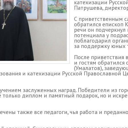
катехизации Русско
Патрушева, директо
С приветственным с
обратился епископ К
речи он подчеркнул
потенциала у подра
поблагодарил орган
за поддержку юных 
После приветствия 
и гостям обратился
(Умалатов), заведу
зования и катехизации Русской Православной Ц
ением заслуженных наград. Победители из город
не только диплом и памятный подарок, но и иск
ены также все педагоги, чья работа и преданн