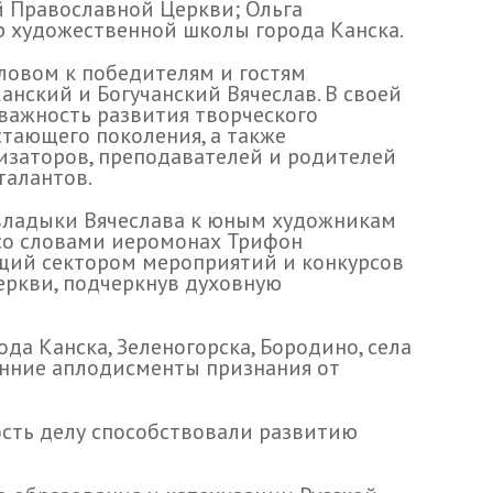
й Православной Церкви; Ольга
р художественной школы города Канска.
ловом к победителям и гостям
анский и Богучанский Вячеслав. В своей
 важность развития творческого
стающего поколения, а также
изаторов, преподавателей и родителей
талантов.
владыки Вячеслава к юным художникам
 со словами иеромонах Трифон
ющий сектором мероприятий и конкурсов
еркви, подчеркнув духовную
а Канска, Зеленогорска, Бородино, села
ренние аплодисменты признания от
ость делу способствовали развитию