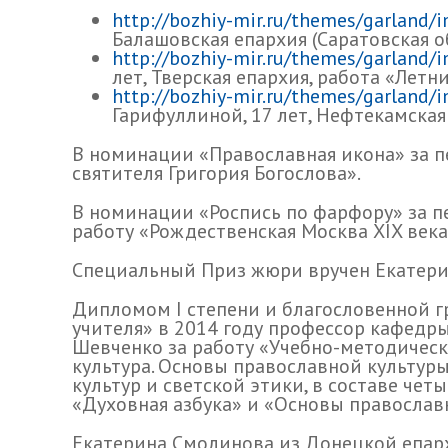
http://bozhiy-mir.ru/themes/garland/
Балашовская епархия (Саратовская о
http://bozhiy-mir.ru/themes/garland/
лет, Тверская епархия, работа «Летн
http://bozhiy-mir.ru/themes/garland/
Гарифуллиной, 17 лет, Нефтекамская
В номинации «Православная икона» за п
святителя Григория Богослова».
В номинации «Роспись по фарфору» за пе
работу «Рождественская Москва XIX века
Специальный Приз жюри вручен Екатерине
Дипломом I степени и благословенной г
учителя» в 2014 году профессор кафедр
Шевченко за работу «Учебно-методическ
культура. Основы православной культуры
культур и светской этики, в составе че
«Духовная азбука» и «Основы православ
Екатерина Смолинова из Донецкой епар