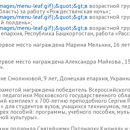
images/menu-leaf.gif);&quot;&gt;в
возрастной груп
бласть) за работу «Рождественская ночь»;
images/menu-leaf.gif);&quot;&gt;в
возрастной груп
ий полдень»;
images/menu-leaf.gif);&quot;&gt;в
возрастной груп
 епархия, Республика Башкортостан, работа «Расс
ервое место награждена Марина Мельник, 16 лет,
рвое место награждена Александра Майкова , 15 
».
 Смолиновой, 9 лет, Донецкая епархия, Украина,
рамотой награждена победитель Всероссийского
ы педагогики Московского государственного об
ий комплект к 700-летию преподобного Сергия 
» для студентов вузов, учащихся техникумов, пе
тырёх пособий: программы, учебного пособия, му
ной культуры».
хии подарила Святейшему Патриарху Кириллу и 