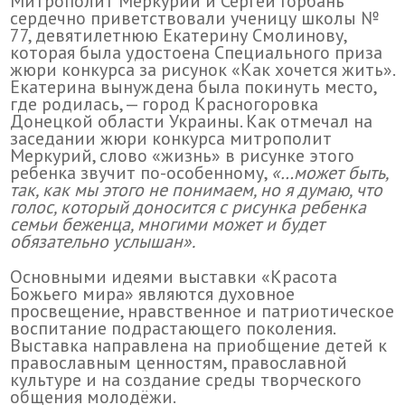
Митрополит Меркурий и Сергей Горбань
сердечно приветствовали ученицу школы №
77, девятилетнюю Екатерину Смолинову,
которая была удостоена Специального приза
жюри конкурса за рисунок «Как хочется жить».
Екатерина вынуждена была покинуть место,
где родилась, — город Красногоровка
Донецкой области Украины. Как отмечал на
заседании жюри конкурса митрополит
Меркурий, слово «жизнь» в рисунке этого
ребенка звучит по-особенному,
«
…может быть,
так, как мы этого не понимаем, но я думаю, что
голос, который доносится с рисунка ребенка
семьи беженца, многими может и будет
обязательно услышан
».
Основными идеями выставки «Красота
Божьего мира» являются духовное
просвещение, нравственное и патриотическое
воспитание подрастающего поколения.
Выставка направлена на приобщение детей к
православным ценностям, православной
культуре и на создание среды творческого
общения молодёжи.