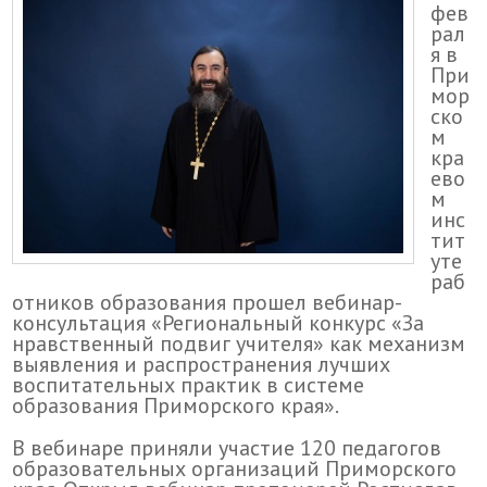
фев
рал
я в
При
мор
ско
м
кра
ево
м
инс
тит
уте
раб
отников образования прошел вебинар-
консультация «Региональный конкурс «За
нравственный подвиг учителя» как механизм
выявления и распространения лучших
воспитательных практик в системе
образования Приморского края».
В вебинаре приняли участие 120 педагогов
образовательных организаций Приморского