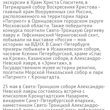
экскурсии в Храм Христа Спасителя, в
Патриарший собор Воскресения Христова –
главный храм Вооруженных сил России,
расположенного на территории парка
«Патриот» в Одинцовском городском округе
Московской области. Также победители
конкурса посетили Свято-Троицкую Сергиеву
лавру и Гефсиманский Черниговский скит,
побывали на выставке «Россия — моя
история» на ВДНХ. В Санкт-Петербурге
призеры побывали в Исаакиевском соборе,
часовне Ксении Петербургской, храме «Спас
на Крови», Казанском соборе, в Александро-
Невской лавре, в «Эрмитаж», в
Государственном музее истории религии,
посетили Морской Никольский собор и парк
«Патриот» г. Кронштадта.
25 мая в Свято-Троицком соборе Александро-
Невской лавры состоялось встреча с
епископом Кронштадтским Назарием,
викарием Санкт-Петербургской епархии,
наместником Свято-Троицкой Александро-
Невской лавры, на которой дети-победители