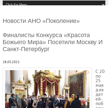
Новости АНО «Поколение»
Финалисты Конкурса «Красота
Божьего Мира» Посетили Москву И
Санкт-Петербург
28.05.2021
С 20
по
25
мая
для
дет
ей-
поб