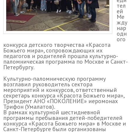
еди
тел
ей
Ме
жду
нар
одн
ого
конкурса детского творчества «Красота
Божьего мира», сопровождающих их
педагогов и родителей прошла культурно-
паломническая программа по Москве и Санкт-
Петербургу.
Культурно-паломническую программу
возглавил руководитель сектора
мероприятий и конкурсов, ответственный
секретарь конкурса «Красота Божьего мира»,
Президент АНО «ПОКОЛЕНИЕ» иеромонах
Трифон (Умалатов).
В рамках культурной шестидневной
программы пребывания детей-победителей
конкурса «Красота Божьего мира» в Москве и
Санкт-Петербурге были организованы