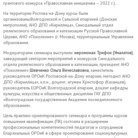
грантового конкурса «Православная инициатива – 2022 г.).
На территории Ростова-на-Дону курсы были
организованы:Волгодонской и Сальской епархией (Донская
митрополия), АНО ДПО «Кириллица», Синодальный отдел
религиозного образования и катехизации Русской Православной
Церкви, АНО «Поколение» (г. Москва), территориальные Управления
образования.
Модераторами семинара выступили:
иеромонах Трифон (Умалатов)
,
заведующий сектором мероприятий и конкурсов Синодального
отдела религиозного образования и катехизации, президент АНО
«Поколение»;
Шевченко Ольга Вячеславовна
, заместитель
руководителя ОРОиК Ростовской-на-Дону епархии, методист АНО
ДПО «Кириллица», к.п.н., доцент; игумен Христофор (Казанцев),
руководитель ЕОРОиК Волгоградской епархии, доцент кафедры
культуры, искусства и общественных дисциплин ГАУ ДПО
«Волгоградская государственная Академия последипломного
образования».
Цель практико-ориентированного семинара и программы курсов
повышения квалификации (ПК) состояла в расширении
профессиональных компетентностей педагогов и сотрудников
Епархиальных ОРОиК в сфере проектирования социокультурных