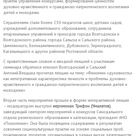
практик управления конкурсами, формирования ценностей
духовно-нравственного и гражданско-патриотического воспитания
детей и молодежи.
Слушателями стали более 230 педагогов школ, детских садов,
учреждений дополнительного образования, сотрудников
епархиальных управлений и приходов города Волгодонска и
Волгодонского района, города Сальска и Сальского района,
Цимлянского, Белокалитвинского, Дубовского, Зерноградского,
Кагальницкого и других районов Ростовской области.
С приветственным словом и вводной лекцией к участникам
семинара обратился епископ Волгодонский и Сальский
Антоний.Владыка прочитал лекцию на тему: «Феномен «духовность»
как интегративная характеристика личности и проблемы духовно-
нравственного и гражданско-патриотического воспитания детей и
молодежи».
Вторая часть мероприятия прошла в форме интерактивной лекции
– модератором выступил
иеромонах Трифон (Умалатов)
,
заведующий сектором мероприятий и конкурсов Синодального
отдела религиозного образования и катехизации, президент АНО
«Поколение». Она была посвящена содержанию и результатам
освоения социокультурных практик на основе социальных проб,
практикумов, проектов, организуемых в разных видах деятельности;