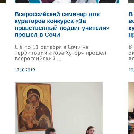
Всероссийский семинар для
В
кураторов конкурса «За
в
нравственный подвиг учителя»
к
прошел в Сочи
н
С 8 по 11 октября в Сочи на
В
территории «Роза Хутор» прошел
о
всероссийский ...
вс
17.10.2019
10