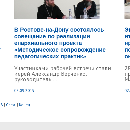
В Ростове-на-Дону состоялось
Э
совещание по реализации
и
епархиального проекта
н
у
«Методическое сопровождение
п
педагогических практик»
о
Участниками рабочей встречи стали
28
иерей Александр Верченко,
п
руководитель ...
Ма
03.09.2019
02
98
|
След.
|
Конец