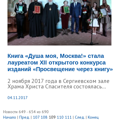
Книга «Душа моя, Москва!» стала
лауреатом XII открытого конкурса
изданий «Просвещение через книгу»
2 ноября 2017 года в Сергиевском зале
Храма Христа Спасителя состоялась...
04.11.2017
Новости 649 - 654 из 690
Начало
|
Пред.
|
107
108
109
110
111
|
След.
|
Конец